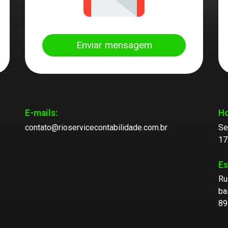
Enviar mensagem
E-mails:
Ho
contato@rioservicecontabilidade.com.br
Se
17
Es
Ru
ba
89