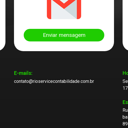
Enviar mensagem
E-mails:
Ho
contato@rioservicecontabilidade.com.br
Se
17
Es
Ru
ba
89