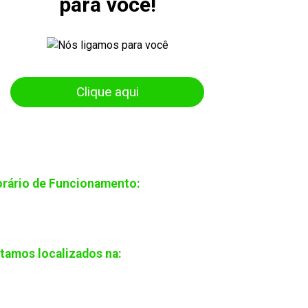
para você!
Clique aqui
rário de Funcionamento:
gunda à Sexta: 08:00h - 12:00h / 13:30h -
:30h
tamos localizados na:
a XV de Novembro, nº 118 - sala 37 - 3º andar,
irro Centro, cidade de Rio do Sul/SC - CEP:
160-033 - CRC/SC-012454/O