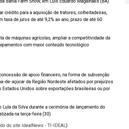
 da Bahia Farm Show, em Luís Eduardo Magalhães (BA).
r crédito para a aquisição de tratores, colheitadeiras,
 taxa de juros de até 9,2% ao ano, prazo de até 60
ta de máquinas agrícolas, ampliar a competitividade da
quipamentos com maior conteúdo tecnológico
concessão de apoio financeiro, na forma de subvenção
a-de-açúcar da Região Nordeste afetados por prejuízos
s Estados Unidos sobre exportações brasileiras ou por
o Lula da Silva durante a cerimônia de lançamento do
lizada na terça-feira (30).
ado do site IdealNews - TI-IDEAL
)