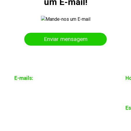
um E-mail!
Enviar mensagem
E-mails:
Ho
contato@rioservicecontabilidade.com.br
Se
17
Es
Ru
ba
89