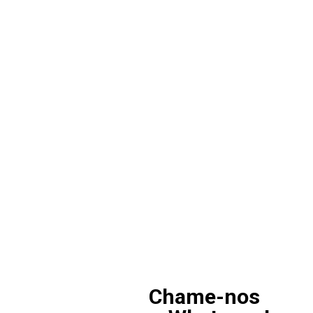
Entre em contato c
a contabilidade da s
Chame-nos