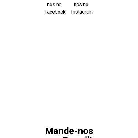
onosco e comece
ua empresa!
Mande-nos