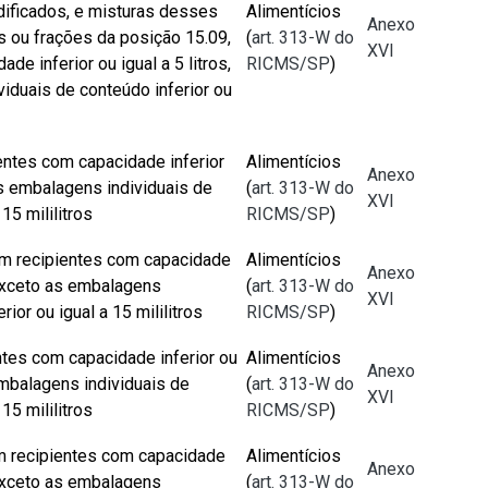
ificados, e misturas desses
Alimentícios
Anexo
 ou frações da posição 15.09,
(
art. 313-W do
XVI
de inferior ou igual a 5 litros,
RICMS/SP
)
iduais de conteúdo inferior ou
entes com capacidade inferior
Alimentícios
Anexo
 as embalagens individuais de
(
art. 313-W do
XVI
15 mililitros
RICMS/SP
)
em recipientes com capacidade
Alimentícios
Anexo
, exceto as embalagens
(
art. 313-W do
XVI
rior ou igual a 15 mililitros
RICMS/SP
)
ntes com capacidade inferior ou
Alimentícios
Anexo
 embalagens individuais de
(
art. 313-W do
XVI
15 mililitros
RICMS/SP
)
em recipientes com capacidade
Alimentícios
Anexo
, exceto as embalagens
(
art. 313-W do