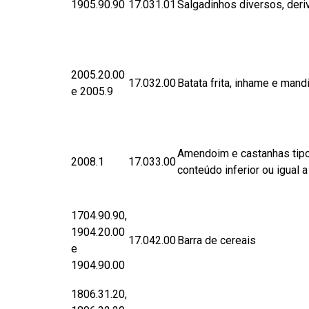
1905.90.90
17.031.01
Salgadinhos diversos, deriv
2005.20.00
17.032.00
Batata frita, inhame e mandi
e 2005.9
Amendoim e castanhas tipo
2008.1
17.033.00
conteúdo inferior ou igual a
1704.90.90,
1904.20.00
17.042.00
Barra de cereais
e
1904.90.00
1806.31.20,