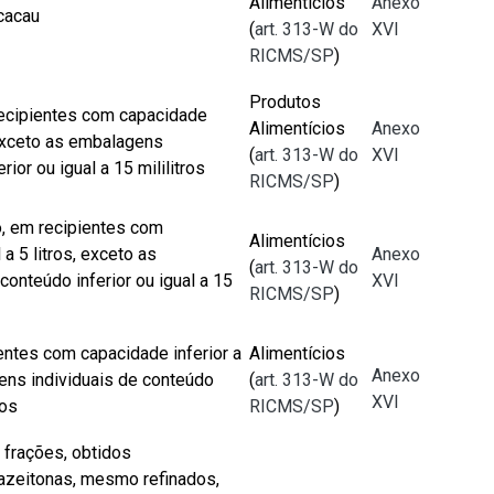
Alimentícios
Anexo
cacau
(
art. 313-W do
XVI
RICMS/SP
)
Produtos
recipientes com capacidade
Alimentícios
Anexo
, exceto as embalagens
(
art. 313-W do
XVI
rior ou igual a 15 mililitros
RICMS/SP
)
, em recipientes com
Alimentícios
 a 5 litros, exceto as
Anexo
(
art. 313-W do
onteúdo inferior ou igual a 15
XVI
RICMS/SP
)
entes com capacidade inferior a
Alimentícios
Anexo
gens individuais de conteúdo
(
art. 313-W do
XVI
ros
RICMS/SP
)
 frações, obtidos
 azeitonas, mesmo refinados,