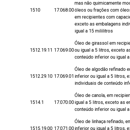
mas não quimicamente mod
1510
​17.068.00
óleos ou frações com óleos
em recipientes com capacida
exceto as embalagens indiv
igual a 15 mililitros
Óleo de girassol em recipi
1512.19.11
17.069.00
ou igual a 5 litros, exceto
conteúdo inferior ou igual a 
Óleo de algodão refinado 
1512.29.10
17.069.01
inferior ou igual a 5 litros
individuais de conteúdo infe
Óleo de canola, em recipie
1514.1
17.070.00
igual a 5 litros, exceto as
conteúdo inferior ou igual a 
Óleo de linhaça refinado, 
1515.19.00
17.071.00
inferior ou igual a 5 litros