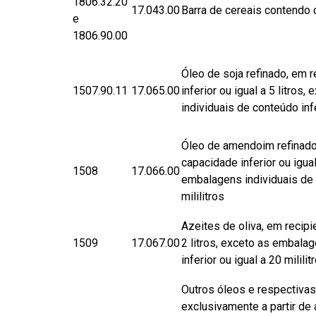
1806.32.20
17.043.00
Barra de cereais contendo 
e
1806.90.00
Óleo de soja refinado, em 
1507.90.11
17.065.00
inferior ou igual a 5 litros
individuais de conteúdo infe
Óleo de amendoim refinado
capacidade inferior ou igual
1508
17.066.00
embalagens individuais de c
mililitros
Azeites de oliva, em recipi
1509
17.067.00
2 litros, exceto as embala
inferior ou igual a 20 mililit
​Outros óleos e respectivas
exclusivamente a partir de