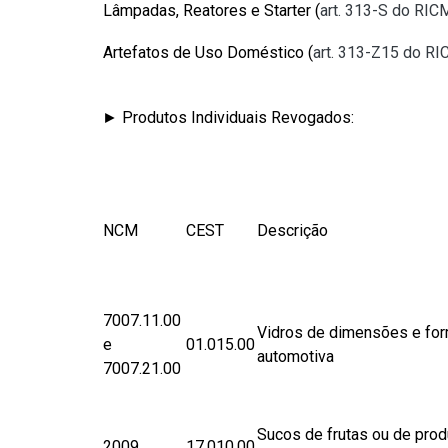
Lâmpadas, Reatores e Starter (
art. 313-S do RI
Artefatos de Uso Doméstico (
art. 313-Z15 do R
► Produtos Individuais Revogados:
NCM
CEST
Descrição
7007.11.00
Vidros de dimensões e for
e
01.015.00
automotiva
7007.21.00
Sucos de frutas ou de prod
2009
17.010.00