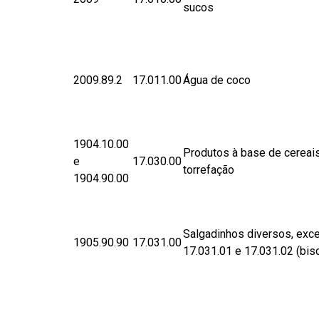
sucos
​2009.89.2
​17.0​11.00
Água de coco
1904.10.00
Produtos à base de cereai
e
17.030.00
torrefação
1904.90.00
Salgadinhos diversos, exc
​1905.90.90
​17.031.00
17.031.01 e 17.031.02 (bisc