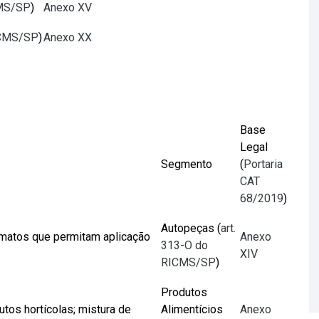
CMS/SP
)
Anexo XV
ICMS/SP
)
Anexo XX
Base
Legal
Segmento
(
Portaria
CAT
68/2019
)
Autopeças (
art.
matos que permitam aplicação
Anexo
313-O do
XIV
RICMS/SP
)
Produtos
utos hortícolas; mistura de
Alimentícios
Anexo