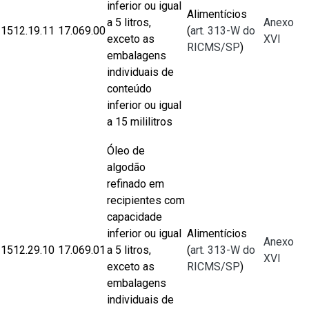
inferior ou igual
Alimentícios
a 5 litros,
Anexo
1512.19.11
17.069.00
(
art. 313-W do
exceto as
XVI
RICMS/SP
)
embalagens
individuais de
conteúdo
inferior ou igual
a 15 mililitros
Óleo de
algodão
refinado em
recipientes com
capacidade
inferior ou igual
Alimentícios
Anexo
1512.29.10
17.069.01
a 5 litros,
(
art. 313-W do
XVI
exceto as
RICMS/SP
)
embalagens
individuais de