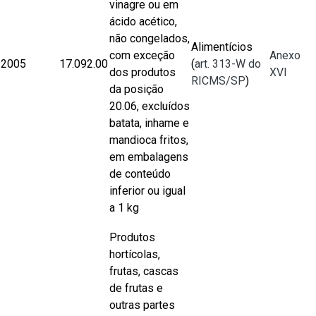
vinagre ou em
ácido acético,
não congelados,
Alimentícios
com exceção
Anexo
2005
17.092.00
(
art. 313-W do
dos produtos
XVI
RICMS/SP
)
da posição
20.06, excluídos
batata, inhame e
mandioca fritos,
em embalagens
de conteúdo
inferior ou igual
a 1 kg
Produtos
hortícolas,
frutas, cascas
de frutas e
outras partes