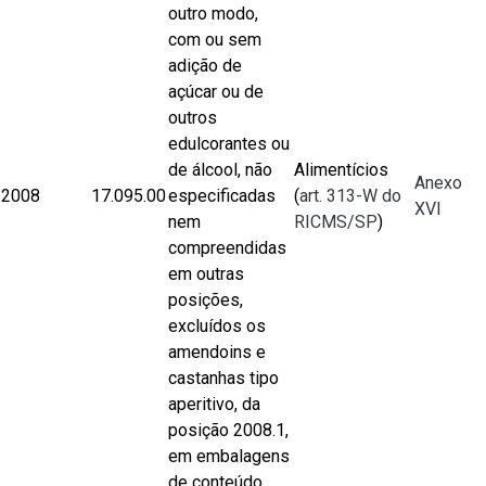
outro modo,
com ou sem
adição de
açúcar ou de
outros
edulcorantes ou
de álcool, não
Alimentícios
Anexo
2008
17.095.00
especificadas
(
art. 313-W do
XVI
nem
RICMS/SP
)
compreendidas
em outras
posições,
excluídos os
amendoins e
castanhas tipo
aperitivo, da
posição 2008.1,
em embalagens
de conteúdo