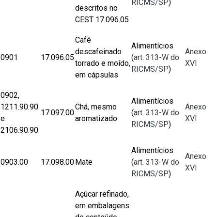
RICMS/SP
)
descritos no
CEST 17.096.05
Café
Alimentícios
descafeinado
Anexo
0901
17.096.05
(
art. 313-W do
torrado e moído,
XVI
RICMS/SP
)
em cápsulas
0902,
Alimentícios
1211.90.90
Chá, mesmo
Anexo
17.097.00
(
art. 313-W do
e
aromatizado
XVI
RICMS/SP
)
2106.90.90
Alimentícios
Anexo
0903.00
17.098.00
Mate
(
art. 313-W do
XVI
RICMS/SP
)
Açúcar refinado,
em embalagens