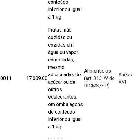
conteúdo
inferior ou igual
a 1 kg
Frutas, não
cozidas ou
cozidas em
água ou vapor,
congeladas,
mesmo
Alimentícios
adicionadas de
Anexo
0811
17.089.00
(
art. 313-W do
açúcar ou de
XVI
RICMS/SP
)
outros
edulcorantes,
em embalagens
de conteúdo
inferior ou igual
a 1 kg