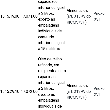
capacidade
inferior ou igual
Alimentícios
a 5 litros,
Anexo
1515.19.00
17.071.00
(
art. 313-W do
exceto as
XVI
RICMS/SP
)
embalagens
individuais de
conteúdo
inferior ou igual
a 15 mililitros
Óleo de milho
refinado, em
recipientes com
capacidade
inferior ou igual
Alimentícios
a 5 litros,
Anexo
1515.29.10
17.072.00
(
art. 313-W do
exceto as
XVI
RICMS/SP
)
embalagens
individuais de