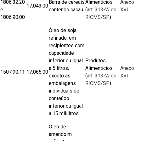
1806.32.20
Barra de cereais
Alimentícios
Anexo
17.043.00
e
contendo cacau
(
art. 313-W do
XVI
1806.90.00
RICMS/SP
)
Óleo de soja
refinado, em
recipientes com
capacidade
inferior ou igual
Produtos
a 5 litros,
Alimentícios
Anexo
1507.90.11
17.065.00
exceto as
(
art. 313-W do
XVI
embalagens
RICMS/SP
)
individuais de
conteúdo
inferior ou igual
a 15 mililitros
Óleo de
amendoim