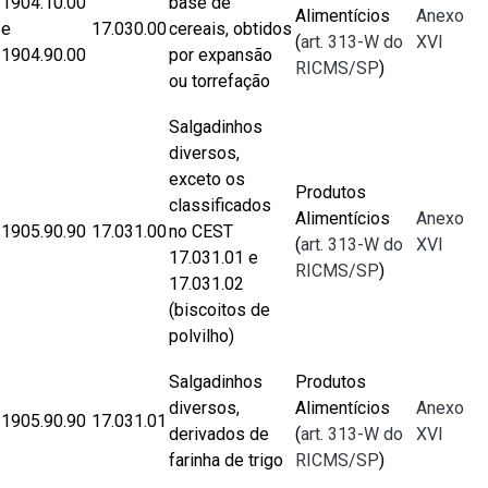
1904.10.00
base de
Alimentícios
Anexo
e
17.030.00
cereais, obtidos
(
art. 313-W do
XVI
1904.90.00
por expansão
RICMS/SP
)
ou torrefação
Salgadinhos
diversos,
exceto os
Produtos
classificados
Alimentícios
Anexo
​1905.90.90
​17.031.00
no CEST
(
art. 313-W do
XVI
17.031.01 e
RICMS/SP
)
17.031.02
(biscoitos de
polvilho)
Salgadinhos
Produtos
diversos,
Alimentícios
Anexo
1905.90.90
17.031.01
derivados de
(
art. 313-W do
XVI
farinha de trigo
RICMS/SP
)