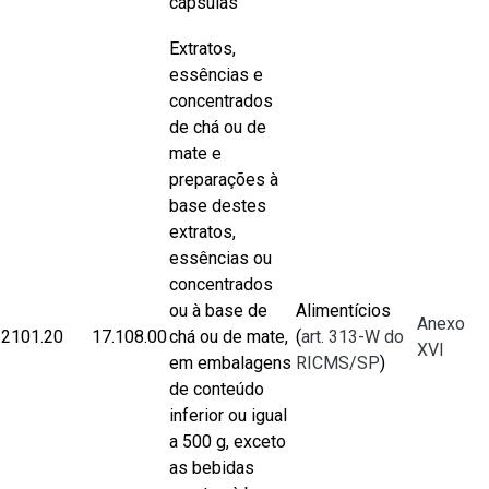
cápsulas
Extratos,
essências e
concentrados
de chá ou de
mate e
preparações à
base destes
extratos,
essências ou
concentrados
ou à base de
Alimentícios
Anexo
2101.20
17.108.00
chá ou de mate,
(
art. 313-W do
XVI
em embalagens
RICMS/SP
)
de conteúdo
inferior ou igual
a 500 g, exceto
as bebidas