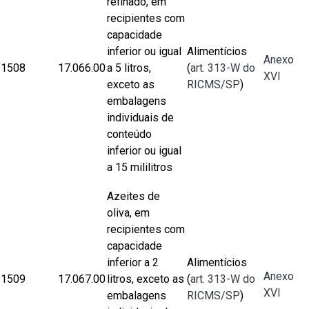
refinado, em
recipientes com
capacidade
inferior ou igual
Alimentícios
Anexo
1508
17.066.00
a 5 litros,
(
art. 313-W do
XVI
exceto as
RICMS/SP
)
embalagens
individuais de
conteúdo
inferior ou igual
a 15 mililitros
Azeites de
oliva, em
recipientes com
capacidade
inferior a 2
Alimentícios
Anexo
1509
17.067.00
litros, exceto as
(
art. 313-W do
XVI
embalagens
RICMS/SP
)