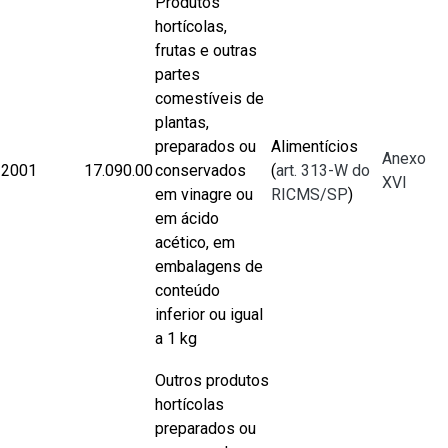
Produtos
hortícolas,
frutas e outras
partes
comestíveis de
plantas,
preparados ou
Alimentícios
Anexo
2001
17.090.00
conservados
(
art. 313-W do
XVI
em vinagre ou
RICMS/SP
)
em ácido
acético, em
embalagens de
conteúdo
inferior ou igual
a 1 kg
Outros produtos
hortícolas
preparados ou