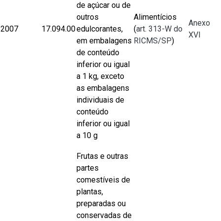
de açúcar ou de
outros
Alimentícios
Anexo
2007
17.094.00
edulcorantes,
(
art. 313-W do
XVI
em embalagens
RICMS/SP
)
de conteúdo
inferior ou igual
a 1 kg, exceto
as embalagens
individuais de
conteúdo
inferior ou igual
a 10 g
Frutas e outras
partes
comestíveis de
plantas,
preparadas ou
conservadas de