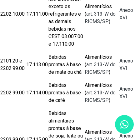
exceto os
Alimentícios
Anexo
2202.10.00
17.111.00
refrigerantes e
(
art. 313-W do
XVI
as demais
RICMS/SP
)
bebidas nos
CEST 03.007.00
e 17.110.00
Bebidas
Alimentícios
2101.20 e
Anexo
17.113.00
prontas à base
(
art. 313-W do
2202.99.00
XVI
de mate ou chá
RICMS/SP
)
Bebidas
Alimentícios
Anexo
2202.99.00
17.114.00
prontas à base
(
art. 313-W do
XVI
de café
RICMS/SP
)
Bebidas
alimentares
prontas à base
Alimentícios
de soja, leite ou
Anexo
2202.99.00
17.115.00
(
art. 313-W do