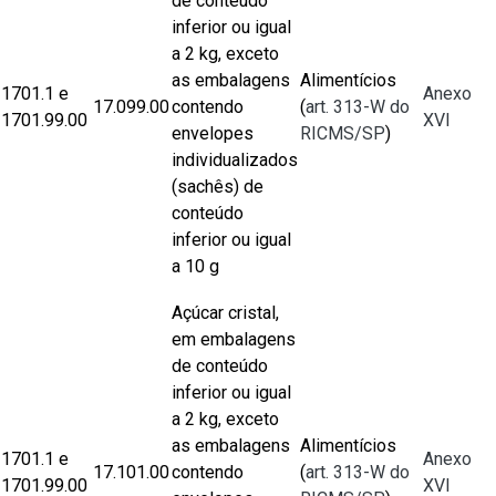
de conteúdo
inferior ou igual
a 2 kg, exceto
as embalagens
Alimentícios
1701.1 e
Anexo
17.099.00
contendo
(
art. 313-W do
1701.99.00
XVI
envelopes
RICMS/SP
)
individualizados
(sachês) de
conteúdo
inferior ou igual
a 10 g
Açúcar cristal,
em embalagens
de conteúdo
inferior ou igual
a 2 kg, exceto
as embalagens
Alimentícios
1701.1 e
Anexo
17.101.00
contendo
(
art. 313-W do
1701.99.00
XVI