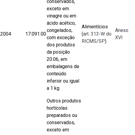
conservados,
exceto em
vinagre ou em
ácido acético,
Alimentícios
congelados,
Anexo
2004
17.091.00
(
art. 313-W do
com exceção
XVI
RICMS/SP
)
dos produtos
da posição
20.06, em
embalagens de
conteúdo
inferior ou igual
a 1 kg
Outros produtos
hortícolas
preparados ou
conservados,
exceto em