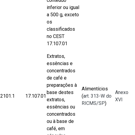
conteúdo
inferior ou igual
a 500 g, exceto
os
classificados
no CEST
17.107.01
Extratos,
essências e
concentrados
de café e
preparações à
Alimentícios
base destes
Anexo
2101.1
17.107.01
(
art. 313-W do
extratos,
XVI
RICMS/SP
)
essências ou
concentrados
ou à base de
café, em