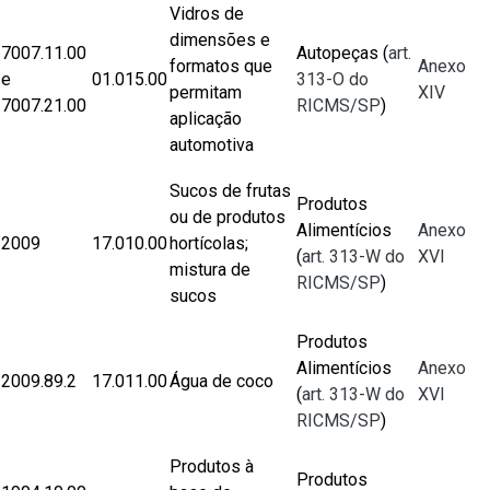
Vidros de
dimensões e
7007.11.00
Autopeças (
art.
formatos que
Anexo
e
01.015.00
313-O do
permitam
XIV
7007.21.00
RICMS/SP
)
aplicação
automotiva
Sucos de frutas
Produtos
ou de produtos
Alimentícios
Anexo
2009
17.010.00
hortícolas;
(
art. 313-W do
XVI
mistura de
RICMS/SP
)
sucos
Produtos
Alimentícios
Anexo
​2009.89.2
​17.0​11.00
Água de coco
(
art. 313-W do
XVI
RICMS/SP
)
Produtos à
Produtos