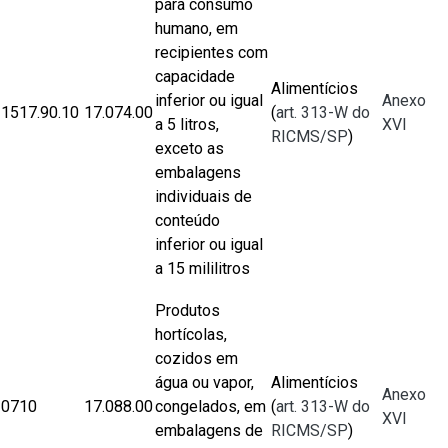
para consumo
humano, em
recipientes com
capacidade
Alimentícios
inferior ou igual
Anexo
1517.90.10
17.074.00
(
art. 313-W do
a 5 litros,
XVI
RICMS/SP
)
exceto as
embalagens
individuais de
conteúdo
inferior ou igual
a 15 mililitros
Produtos
hortícolas,
cozidos em
água ou vapor,
Alimentícios
Anexo
0710
17.088.00
congelados, em
(
art. 313-W do
XVI
embalagens de
RICMS/SP
)