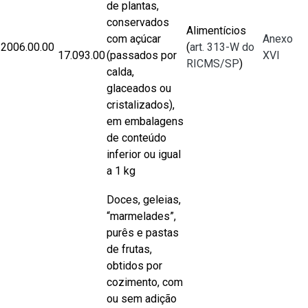
de plantas,
conservados
Alimentícios
com açúcar
Anexo
2006.00.00
(
art. 313-W do
17.093.00
(passados por
XVI
RICMS/SP
)
calda,
glaceados ou
cristalizados),
em embalagens
de conteúdo
inferior ou igual
a 1 kg
Doces, geleias,
“marmelades”,
purês e pastas
de frutas,
obtidos por
cozimento, com
ou sem adição