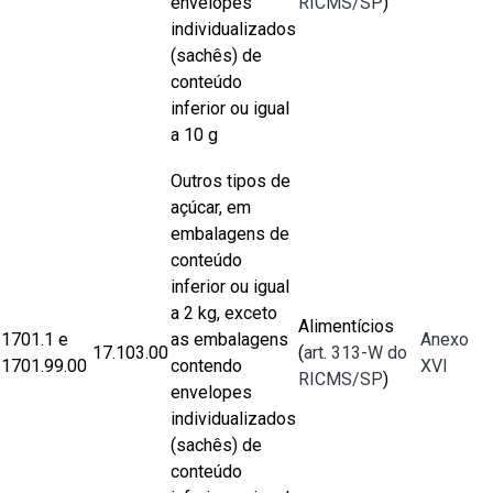
envelopes
RICMS/SP
)
individualizados
(sachês) de
conteúdo
inferior ou igual
a 10 g
Outros tipos de
açúcar, em
embalagens de
conteúdo
inferior ou igual
a 2 kg, exceto
Alimentícios
1701.1 e
as embalagens
Anexo
17.103.00
(
art. 313-W do
1701.99.00
contendo
XVI
RICMS/SP
)
envelopes
individualizados
(sachês) de
conteúdo