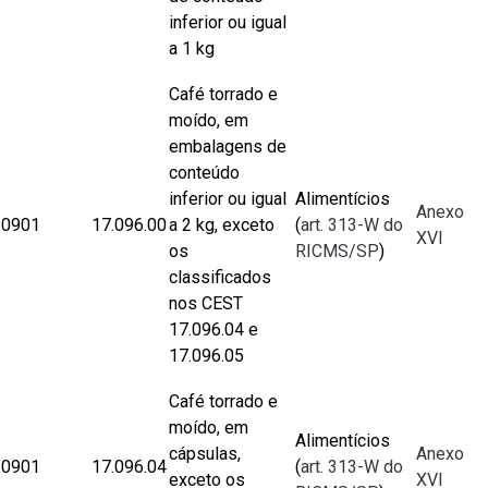
inferior ou igual
a 1 kg
Café torrado e
moído, em
embalagens de
conteúdo
inferior ou igual
Alimentícios
Anexo
0901
17.096.00
a 2 kg, exceto
(
art. 313-W do
XVI
os
RICMS/SP
)
classificados
nos CEST
17.096.04 e
17.096.05
Café torrado e
moído, em
Alimentícios
cápsulas,
Anexo
0901
17.096.04
(
art. 313-W do
exceto os
XVI