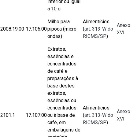
inferior ou igual
a 10 g
Milho para
Alimentícios
Anexo
2008.19.00
17.106.00
pipoca (micro-
(
art. 313-W do
XVI
ondas)
RICMS/SP
)
Extratos,
essências e
concentrados
de café e
preparações à
base destes
extratos,
essências ou
concentrados
Alimentícios
Anexo
2101.1
17.107.00
ou à base de
(
art. 313-W do
XVI
café, em
RICMS/SP
)
embalagens de