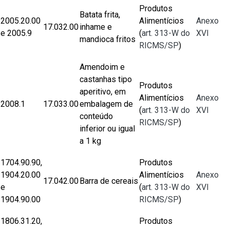
Produtos
Batata frita,
2005.20.00
Alimentícios
Anexo
17.032.00
inhame e
e 2005.9
(
art. 313-W do
XVI
mandioca fritos
RICMS/SP
)
Amendoim e
castanhas tipo
Produtos
aperitivo, em
Alimentícios
Anexo
2008.1
17.033.00
embalagem de
(
art. 313-W do
XVI
conteúdo
RICMS/SP
)
inferior ou igual
a 1 kg
1704.90.90,
Produtos
1904.20.00
Alimentícios
Anexo
17.042.00
Barra de cereais
e
(
art. 313-W do
XVI
1904.90.00
RICMS/SP
)
1806.31.20,
Produtos