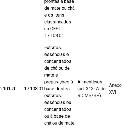
prontas à base
de mate ou chá
e os itens
classificados
no CEST
17.108.01
Extratos,
essências e
concentrados
de chá ou de
mate e
preparações à
Alimentícios
Anexo
2101.20
17.108.01
base destes
(
art. 313-W do
XVI
extratos,
RICMS/SP
)
essências ou
concentrados
ou à base de
chá ou de mate,