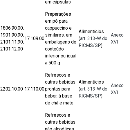
em cápsulas
Preparações
em pó para
1806.90.00,
cappuccino e
Alimentícios
1901.90.90,
similares, em
Anexo
​17.109.00
(
art. 313-W do
2101.11.90,
embalagens de
XVI
RICMS/SP
)
2101.12.00
conteúdo
inferior ou igual
a 500 g
Refrescos e
outras bebidas
Alimentícios
Anexo
2202.10.00
17.110.00
prontas para
(
art. 313-W do
XVI
beber, à base
RICMS/SP
)
de chá e mate
Refrescos e
outras bebidas
não alcoólicas,