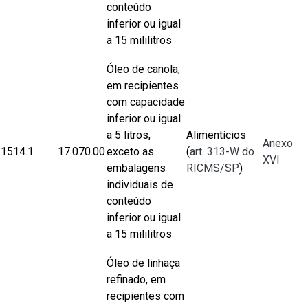
conteúdo
inferior ou igual
a 15 mililitros
Óleo de canola,
em recipientes
com capacidade
inferior ou igual
a 5 litros,
Alimentícios
Anexo
1514.1
17.070.00
exceto as
(
art. 313-W do
XVI
embalagens
RICMS/SP
)
individuais de
conteúdo
inferior ou igual
a 15 mililitros
Óleo de linhaça
refinado, em
recipientes com