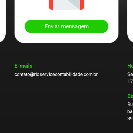
Enviar mensagem
E-mails:
Ho
contato@rioservicecontabilidade.com.br
Se
17
Es
Ru
ba
89