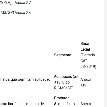
CMS/SP
)
Anexo XV
ICMS/SP
)
Anexo XX
Base
Legal
Segmento
(
Portaria
CAT
68/2019
)
Autopeças (
art.
matos que permitam aplicação
Anexo
313-O do
XIV
RICMS/SP
)
Produtos
utos hortícolas; mistura de
Alimentícios
Anexo