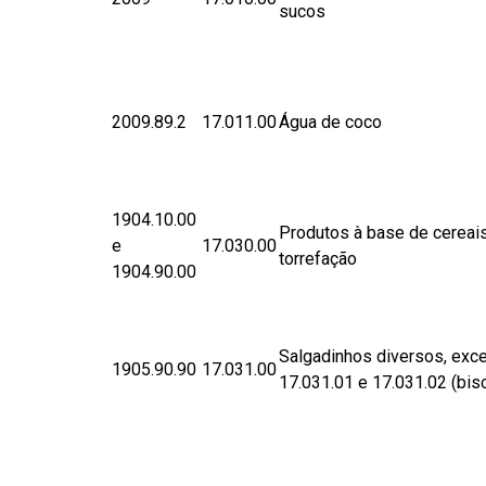
sucos
​2009.89.2
​17.0​11.00
Água de coco
1904.10.00
Produtos à base de cereai
e
17.030.00
torrefação
1904.90.00
Salgadinhos diversos, exc
​1905.90.90
​17.031.00
17.031.01 e 17.031.02 (bisc