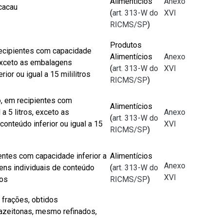
Alimentícios
Anexo
cacau
(
art. 313-W do
XVI
RICMS/SP
)
Produtos
recipientes com capacidade
Alimentícios
Anexo
, exceto as embalagens
(
art. 313-W do
XVI
rior ou igual a 15 mililitros
RICMS/SP
)
, em recipientes com
Alimentícios
 a 5 litros, exceto as
Anexo
(
art. 313-W do
onteúdo inferior ou igual a 15
XVI
RICMS/SP
)
entes com capacidade inferior a
Alimentícios
Anexo
gens individuais de conteúdo
(
art. 313-W do
XVI
ros
RICMS/SP
)
 frações, obtidos
 azeitonas, mesmo refinados,