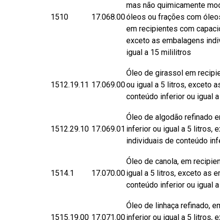
mas não quimicamente mod
1510
​17.068.00
óleos ou frações com óleos
em recipientes com capacida
exceto as embalagens indiv
igual a 15 mililitros
Óleo de girassol em recipi
1512.19.11
17.069.00
ou igual a 5 litros, exceto
conteúdo inferior ou igual a 
Óleo de algodão refinado 
1512.29.10
17.069.01
inferior ou igual a 5 litros
individuais de conteúdo infe
Óleo de canola, em recipie
1514.1
17.070.00
igual a 5 litros, exceto as
conteúdo inferior ou igual a 
Óleo de linhaça refinado, 
1515.19.00
17.071.00
inferior ou igual a 5 litros