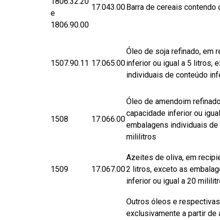
1806.32.20
17.043.00
Barra de cereais contendo 
e
1806.90.00
Óleo de soja refinado, em 
1507.90.11
17.065.00
inferior ou igual a 5 litros
individuais de conteúdo infe
Óleo de amendoim refinado
capacidade inferior ou igual
1508
17.066.00
embalagens individuais de c
mililitros
Azeites de oliva, em recipi
1509
17.067.00
2 litros, exceto as embala
inferior ou igual a 20 mililit
​Outros óleos e respectivas
exclusivamente a partir de