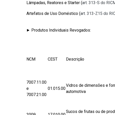
Lâmpadas, Reatores e Starter (
art. 313-S do RI
Artefatos de Uso Doméstico (
art. 313-Z15 do R
► Produtos Individuais Revogados:
NCM
CEST
Descrição
7007.11.00
Vidros de dimensões e for
e
01.015.00
automotiva
7007.21.00
Sucos de frutas ou de prod
2009
17.010.00