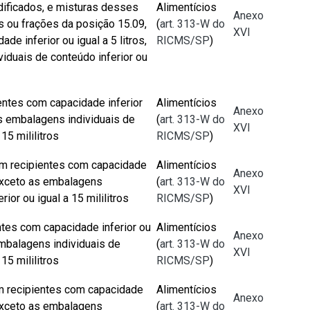
ificados, e misturas desses
Alimentícios
Anexo
 ou frações da posição 15.09,
(
art. 313-W do
XVI
de inferior ou igual a 5 litros,
RICMS/SP
)
iduais de conteúdo inferior ou
entes com capacidade inferior
Alimentícios
Anexo
 as embalagens individuais de
(
art. 313-W do
XVI
15 mililitros
RICMS/SP
)
em recipientes com capacidade
Alimentícios
Anexo
, exceto as embalagens
(
art. 313-W do
XVI
rior ou igual a 15 mililitros
RICMS/SP
)
ntes com capacidade inferior ou
Alimentícios
Anexo
 embalagens individuais de
(
art. 313-W do
XVI
15 mililitros
RICMS/SP
)
em recipientes com capacidade
Alimentícios
Anexo
, exceto as embalagens
(
art. 313-W do