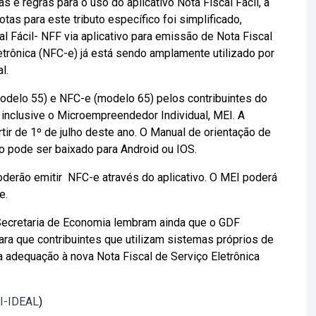
s e regras para o uso do aplicativo Nota Fiscal Fácil, a
as para este tributo específico foi simplificado,
 Fácil- NFF via aplicativo para emissão de Nota Fiscal
etrônica (NFC-e) já está sendo amplamente utilizado por
l.
odelo 55) e NFC-e (modelo 65) pelos contribuintes do
inclusive o Microempreendedor Individual, MEI. A
tir de 1º de julho deste ano. O Manual de orientação de
vo pode ser baixado para Android ou IOS.
derão emitir NFC-e através do aplicativo. O MEI poderá
e.
 Secretaria de Economia lembram ainda que o GDF
ara que contribuintes que utilizam sistemas próprios de
a adequação à nova Nota Fiscal de Serviço Eletrônica
TI-IDEAL
)