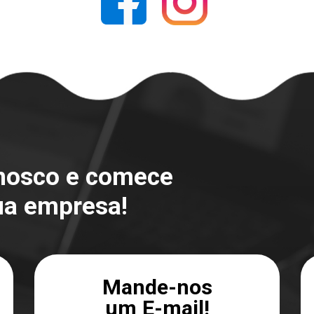
onosco e comece
ua empresa!
Mande-nos
um E-mail!