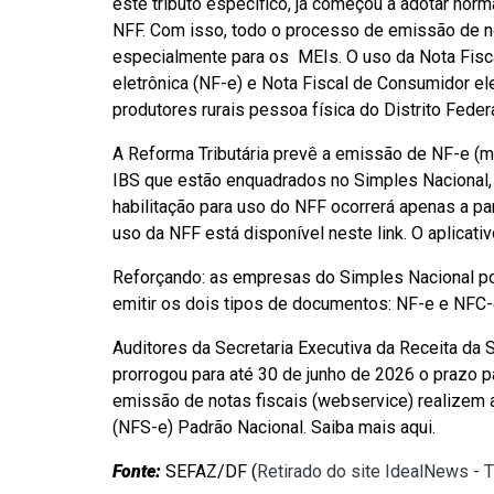
este tributo específico, já começou a adotar norma
NFF. Com isso, todo o processo de emissão de not
especialmente para os MEIs. O uso da Nota Fiscal
eletrônica (NF-e) e Nota Fiscal de Consumidor el
produtores rurais pessoa física do Distrito Federa
A Reforma Tributária prevê a emissão de NF-e (m
IBS que estão enquadrados no Simples Nacional, 
habilitação para uso do NFF ocorrerá apenas a par
uso da NFF está disponível neste link. O aplicati
Reforçando: as empresas do Simples Nacional po
emitir os dois tipos de documentos: NF-e e NFC-
Auditores da Secretaria Executiva da Receita da
prorrogou para até 30 de junho de 2026 o prazo p
emissão de notas fiscais (webservice) realizem 
(NFS-e) Padrão Nacional. Saiba mais aqui.
Fonte:
SEFAZ/DF (
Retirado do site IdealNews - 