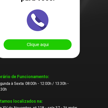
Clique aqui
rário de Funcionamento:
gunda à Sexta: 08:00h - 12:00h / 13:30h -
:30h
tamos localizados na:
a XV de Novembro, nº 118 - sala 37 - 3º andar,