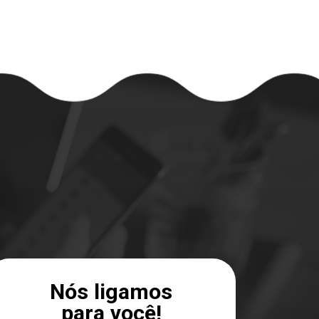
Nós ligamos
para você!