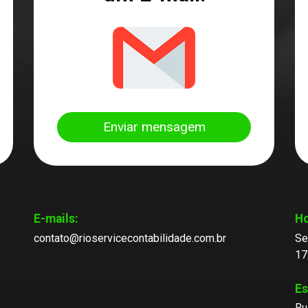
Enviar mensagem
E-mails:
Ho
contato@rioservicecontabilidade.com.br
Se
17
Es
Ru