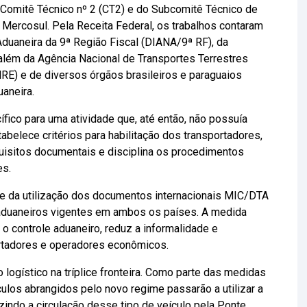
 Comitê Técnico nº 2 (CT2) e do Subcomitê Técnico de
 Mercosul. Pela Receita Federal, os trabalhos contaram
Aduaneira da 9ª Região Fiscal (DIANA/9ª RF), da
além da Agência Nacional de Transportes Terrestres
RE) e de diversos órgãos brasileiros e paraguaios
aneira.
ífico para uma atividade que, até então, não possuía
abelece critérios para habilitação dos transportadores,
quisitos documentais e disciplina os procedimentos
es.
ade da utilização dos documentos internacionais MIC/DTA
duaneiros vigentes em ambos os países. A medida
 o controle aduaneiro, reduz a informalidade e
ortadores e operadores econômicos.
 logístico na tríplice fronteira. Como parte das medidas
culos abrangidos pelo novo regime passarão a utilizar a
zindo a circulação desse tipo de veículo pela Ponte