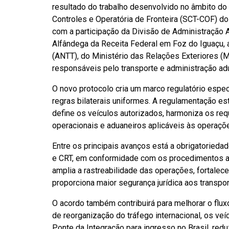
resultado do trabalho desenvolvido no âmbito do
Controles e Operatória de Fronteira (SCT-COF) do
com a participação da Divisão de Administração 
Alfândega da Receita Federal em Foz do Iguaçu, 
(ANTT), do Ministério das Relações Exteriores (M
responsáveis pelo transporte e administração adu
O novo protocolo cria um marco regulatório espec
regras bilaterais uniformes. A regulamentação est
define os veículos autorizados, harmoniza os re
operacionais e aduaneiros aplicáveis às operaçõ
Entre os principais avanços está a obrigatoried
e CRT, em conformidade com os procedimentos a
amplia a rastreabilidade das operações, fortalece
proporciona maior segurança jurídica aos transp
O acordo também contribuirá para melhorar o fluxo
de reorganização do tráfego internacional, os veí
Ponte da Integração para ingresso no Brasil, redu